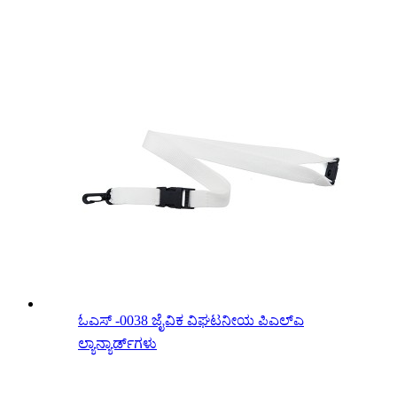
ಓಎಸ್ -0038 ಜೈವಿಕ ವಿಘಟನೀಯ ಪಿಎಲ್‌ಎ
ಲ್ಯಾನ್ಯಾರ್ಡ್‌ಗಳು