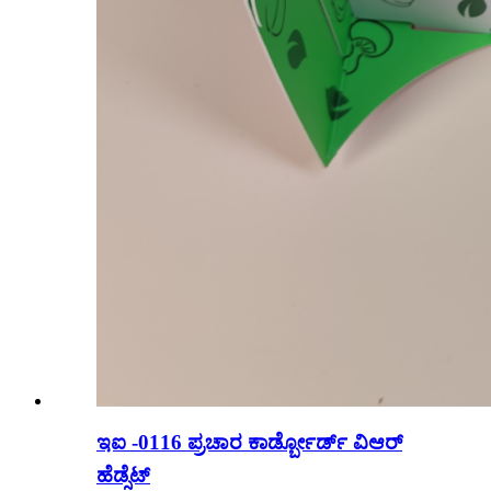
ಇಐ -0116 ಪ್ರಚಾರ ಕಾರ್ಡ್ಬೋರ್ಡ್ ವಿಆರ್
ಹೆಡ್ಸೆಟ್