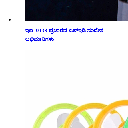
ಇಐ -0133 ಪ್ರಚಾರದ ಎಲ್ಇಡಿ ಸಂದೇಶ
ಅಭಿಮಾನಿಗಳು