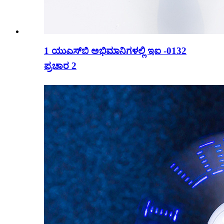
1 ಯುಎಸ್‌ಬಿ ಅಭಿಮಾನಿಗಳಲ್ಲಿ ಇಐ -0132
ಪ್ರಚಾರ 2