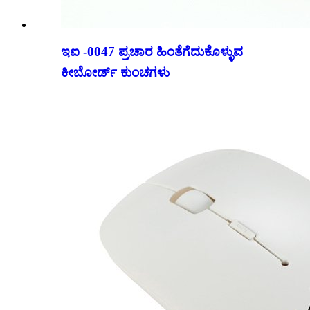
ಇಐ -0047 ಪ್ರಚಾರ ಹಿಂತೆಗೆದುಕೊಳ್ಳುವ
ಕೀಬೋರ್ಡ್ ಕುಂಚಗಳು