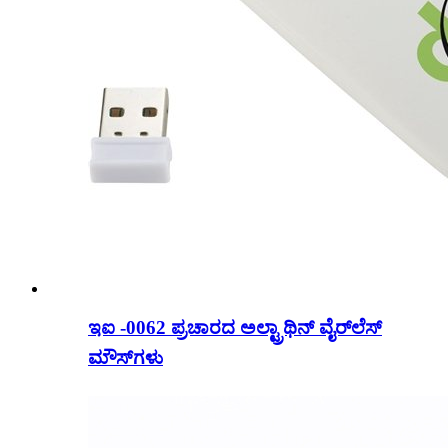
ಇಐ -0062 ಪ್ರಚಾರದ ಅಲ್ಟ್ರಾಥಿನ್ ವೈರ್‌ಲೆಸ್
ಮೌಸ್‌ಗಳು