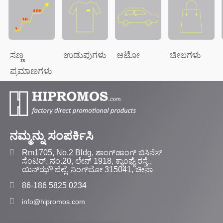
ಸಣ್ಣ
ಉಡುಪುಗಳು
ಆಟೋ
ಚೀಲಗಳು
ಪ್ರಮಾಣಗಳು
ನಮ್ಮನ್ನು ಸಂಪರ್ಕಿಸಿ
Rm1705, No.2 Bldg, ಶಾಂಗ್‌ಡಾಂಗ್ ಬಿಸಿನೆಸ್
ಸೆಂಟರ್, ನಂ.20, ಲೇನ್ 1918, ಕ್ಯಾಂಘೈ ರಸ್ತೆ.,
ಯಿನ್‌ಝೌ ಜಿಲ್ಲೆ, ನಿಂಗ್‌ಬೋ 315041, ಚೀನಾ
86-186 5825 0234
info@hipromos.com